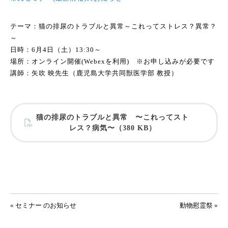
テーマ：猫の排尿のトラブルと異常～これってストレス？異常？
～
日時：6月4日（土）13:30～
場所：オンライン開催(Webexを利用) ※お申し込みが必要です
講師：矢吹 映先生（鹿児島大学共同獣医学部 教授）
猫の排尿のトラブルと異常 〜これってスト
レス？病気〜（380 KB）
投稿ナビゲーション
« セミナー のお知らせ
動物慰霊祭 »