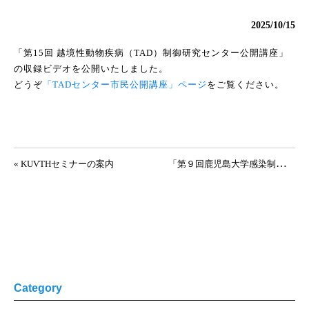
2025/10/15
「第15回 越境性動物疾病（TAD）制御研究センター公開講座」
の収録ビデオを公開いたしました。
どうぞ
「TADセンター市民公開講座」ページ
をご覧ください。
投稿ナビゲーション
「
第９回鹿児島大学感染制御のためのシンポジウム」を開催いたします。（ポスター：ご案内） »
« KUVTHセミナーの案内
Category