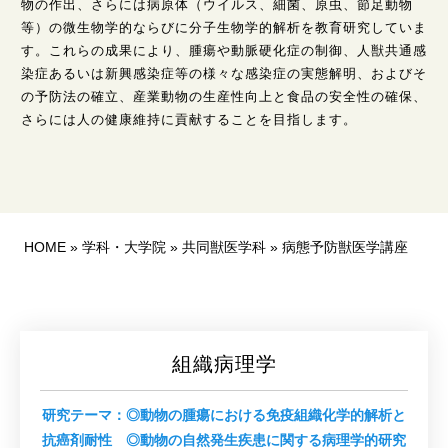
物の作出、さらには病原体（ウイルス、細菌、原虫、節足動物
等）の微生物学的ならびに分子生物学的解析を教育研究していま
す。これらの成果により、腫瘍や動脈硬化症の制御、人獣共通感
染症あるいは新興感染症等の様々な感染症の実態解明、およびそ
の予防法の確立、産業動物の生産性向上と食品の安全性の確保、
さらには人の健康維持に貢献することを目指します。
HOME
»
学科・大学院
»
共同獣医学科
»
病態予防獣医学講座
組織病理学
研究テーマ：◎動物の腫瘍における免疫組織化学的解析と
抗癌剤耐性 ◎動物の自然発生疾患に関する病理学的研究