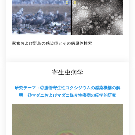
家禽および野鳥の感染症とその病原体検索
寄生虫病学
研究テーマ：◎腸管寄生性コクシジウムの感染機構の解
明 ◎マダニおよびマダニ媒介性疾病の疫学的研究