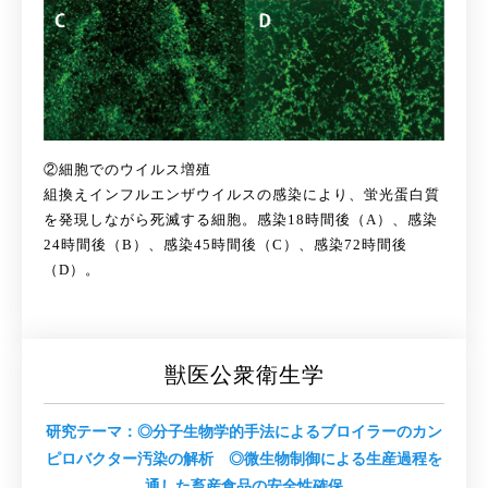
②細胞でのウイルス増殖
組換えインフルエンザウイルスの感染により、蛍光蛋白質
を発現しながら死滅する細胞。感染18時間後（A）、感染
24時間後（B）、感染45時間後（C）、感染72時間後
（D）。
獣医公衆衛生学
研究テーマ：◎分子生物学的手法によるブロイラーのカン
ピロバクター汚染の解析 ◎微生物制御による生産過程を
通した畜産食品の安全性確保