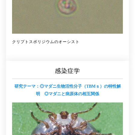
クリプトスポリジウムのオーシスト
感染症学
研究テーマ：◎マダニ生物活性分子（TBMｓ）の特性解
明 ◎マダニと病原体の相互関係