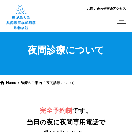
内
お問い合わせ
交通アクセス
容
を
ス
キ
ッ
夜間診療について
プ
Home
診療のご案内
夜間診療について
完全予約制
です。
当日の夜に夜間専用電話で